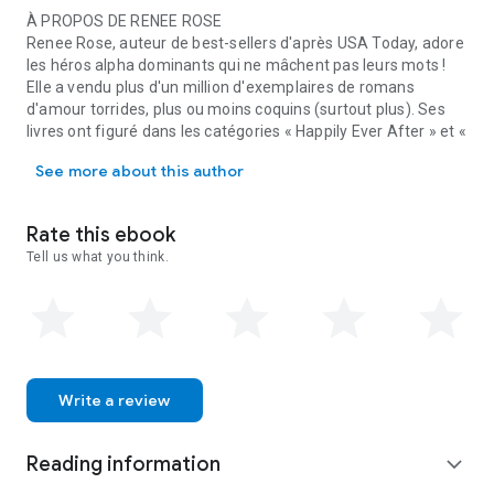
À PROPOS DE RENEE ROSE
Renee Rose, auteur de best-sellers d'après USA Today, adore
les héros alpha dominants qui ne mâchent pas leurs mots !
Elle a vendu plus d'un million d'exemplaires de romans
d'amour torrides, plus ou moins coquins (surtout plus). Ses
livres ont figuré dans les catégories « Happily Ever After » et «
À PROPOS DE RENEE ROSE Renee Rose, auteur de best-sellers d'aprè
Popsugar » de USA Today. Nommée Meilleur nouvel auteur
See more about this author
érotique par Eroticon USA en 2013, elle a aussi remporté le
prix d'Auteur favori de science-fiction et d'anthologie de
Spunky and Sassy, celui de Meilleur roman historique de The
Rate this ebook
Romance Reviews, et les prix de Meilleur roman de science-
Tell us what you think.
fiction, Meilleur roman paranormal, Meilleur roman
historique, Meilleur roman érotique, Meilleur roman avec jeux
de régression, Couple favori et Auteur favori de Spanking
Romance Reviews. Elle a fait partie de la liste des meilleures
ventes de USA Today sept fois avec plusieurs anthologies.
Write a review
Reading information
expand_more