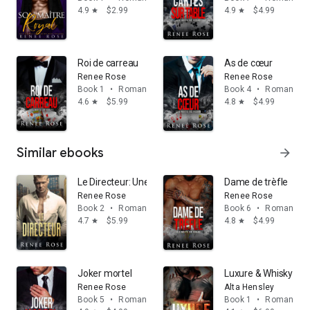
4.9
$2.99
4.9
$4.99
star
star
Roi de carreau
As de cœur
Renee Rose
Renee Rose
Book 1
•
Romance
Book 4
•
Romance
4.6
$5.99
4.8
$4.99
star
star
Similar ebooks
arrow_forward
Le Directeur: Une Romance de la Bratva
Dame de trèfle
Renee Rose
Renee Rose
Book 2
•
Romance
Book 6
•
Romance
4.7
$5.99
4.8
$4.99
star
star
Joker mortel
Luxure & Whisky (Ne
Renee Rose
Alta Hensley
Book 5
•
Romance
Book 1
•
Romance