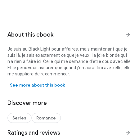
About this ebook
arrow_forward
Je suis au Black Light pour affaires, mais maintenant que je
suis là, je sais exactement ce que je veux : la jolie blonde qui
n’a rien à faire ici. Celle qui me demande d’être doux avec elle.
Et je peux vous assurer que quand j’en aurai fini avec elle, elle
me suppliera de recommencer.
Je suis au Black Light pour affaires, mais maintenant que je suis là
See more about this book
Discover more
Series
Romance
Ratings and reviews
arrow_forward