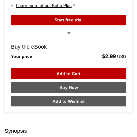
Learn more about Kobo Plus
Start free trial
or
Buy the eBook
$2.99
Your price
USD
Add to Cart
Buy Now
Add to Wishlist
Skip to main content
Synopsis