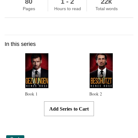
80
1 - 2
22k
Pages
Hours to read
Total words
In this series
Book
1
Book
2
Add Series to Cart