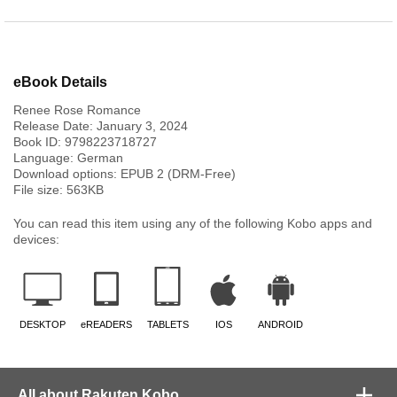
eBook Details
​Renee Rose Romance
Release Date:
January 3, 2024
Book ID:
9798223718727
Language:
German
Download options: EPUB 2 (DRM-Free)
File size:
563
KB
You can read this item using any of the following Kobo apps and
devices:
DESKTOP
eREADERS
TABLETS
IOS
ANDROID
All about Rakuten Kobo