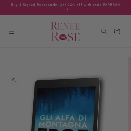
Skip to
Buy 3 Signed Paperbacks, get 20% off with code PAPER20
content
Cart
Skip to
product
information