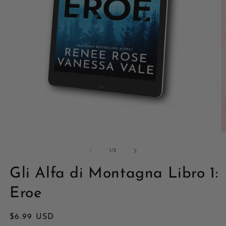
Open
media
1
in
O
modal
m
2
of
1
/
2
in
m
Gli Alfa di Montagna Libro 1:
Eroe
Regular
$6.99 USD